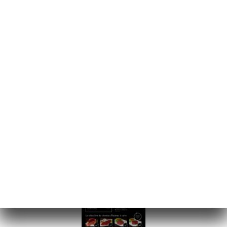
メニュー
JA
/
VENTE A EMPORTER Et EN LIVRAISON
ホーム
VENTE A EMPORTER ET EN LIVRAISON