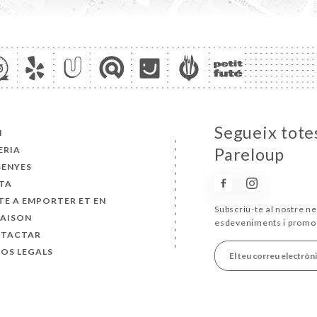
Segueix totes
I
ERIA
Pareloup
SENYES
TA
TE A EMPORTER ET EN
Subscriu-te al nostre ne
RAISON
esdeveniments i promo
TACTAR
SOS LEGALS