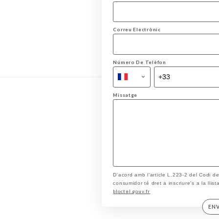
Correu Electrònic
Número De Telèfon
Missatge
D'acord amb l'article L.223-2 del Codi d
consumidor té dret a inscriure's a la llis
bloctel.gouv.fr
EN