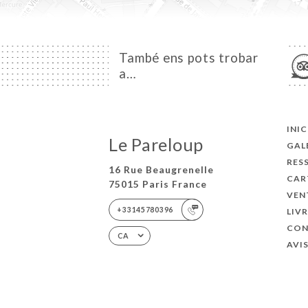
També ens pots trobar
a…
INIC
Le Pareloup
GAL
RES
16 Rue Beaugrenelle
CAR
75015 Paris France
VEN
+33145780396
LIV
CON
CA
AVI