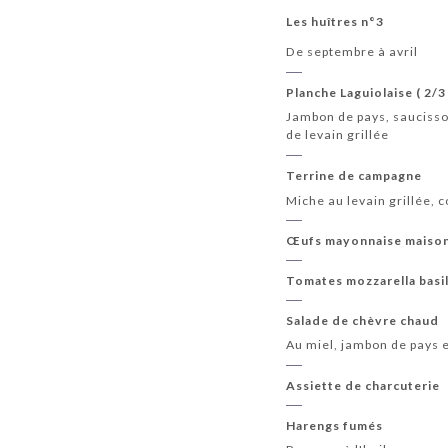
Les huîtres n°3
De septembre à avril
Planche Laguiolaise ( 2/3
Jambon de pays, saucisso
de levain grillée
Terrine de campagne
Miche au levain grillée, 
Œufs mayonnaise maiso
Tomates mozzarella basil
Salade de chèvre chaud
Au miel, jambon de pays e
Assiette de charcuterie
Harengs fumés