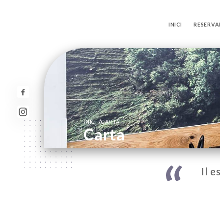
INICI
RESERVA
/
INICI
CARTA
Carta
Il e