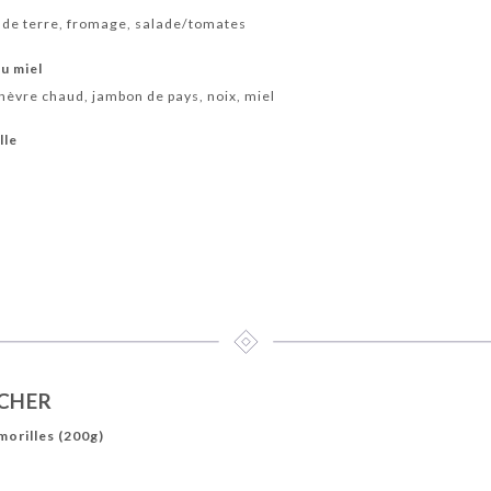
de terre, fromage, salade/tomates
u miel
hèvre chaud, jambon de pays, noix, miel
lle
UCHER
morilles (200g)