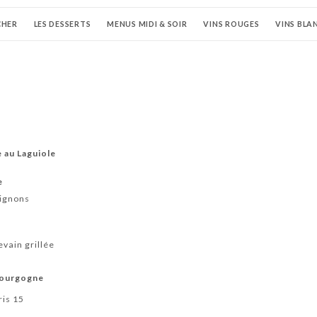
CHER
LES DESSERTS
MENUS MIDI & SOIR
VINS ROUGES
VINS BLA
TIFS
BIÈRES
SOFTS
BOISSONS CHAUDES
e au Laguiole
e
pignons
evain grillée
Bourgogne
ris 15