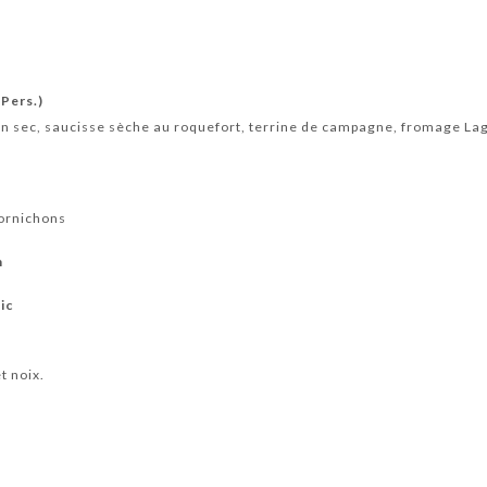
 Pers.)
n sec, saucisse sèche au roquefort, terrine de campagne, fromage Lag
cornichons
n
ic
t noix.