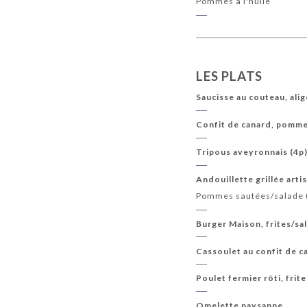
Pommes à l'huile
LES PLATS
Saucisse au couteau, ali
Confit de canard, pomme
Tripous aveyronnais (4p
Andouillette grillée artis
Pommes sautées/salade 
Burger Maison, frites/sa
Cassoulet au confit de c
Poulet fermier rôti, frit
Omelette paysanne