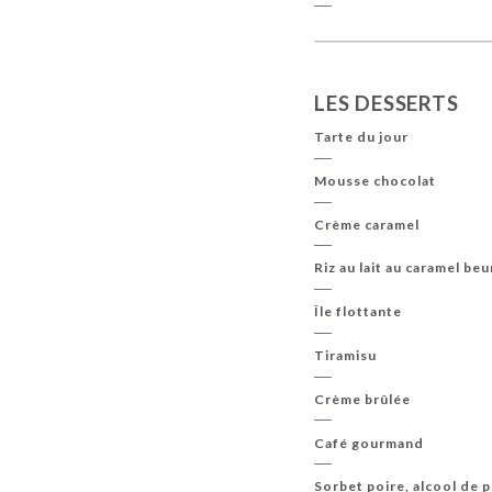
LES DESSERTS
Tarte du jour
Mousse chocolat
Crème caramel
Riz au lait au caramel beu
Île flottante
Tiramisu
Crème brûlée
Café gourmand
Sorbet poire, alcool de 