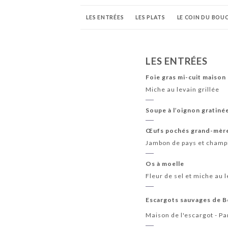
LES ENTRÉES
LES PLATS
LE COIN DU BOU
VINS ROSÉS
APÉRITIFS
WHISKY
DIGES
LES ENTRÉES
Foie gras mi-cuit maison
Miche au levain grillée
Soupe à l’oignon gratiné
Œufs pochés grand-mèr
Jambon de pays et cham
Os à moelle
Fleur de sel et miche au l
Escargots sauvages de 
Maison de l'escargot - Pa