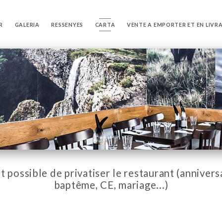
R
GALERIA
RESSENYES
CARTA
VENTE A EMPORTER ET EN LIVR
st possible de privatiser le restaurant (annivers
baptême, CE, mariage...)