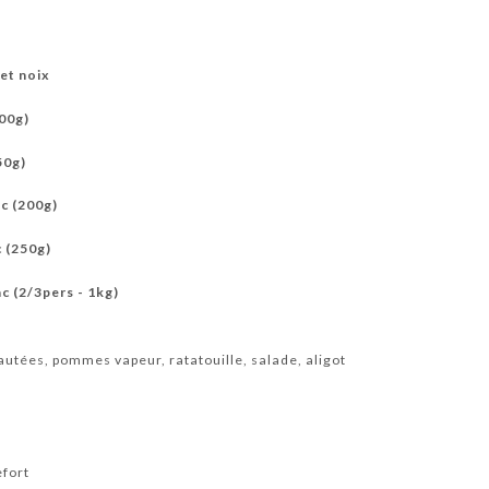
et noix
300g)
50g)
c (200g)
c (250g)
c (2/3pers - 1kg)
utées, pommes vapeur, ratatouille, salade, aligot
efort