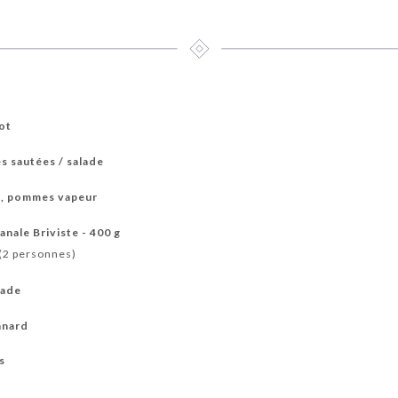
got
s sautées / salade
), pommes vapeur
anale Briviste - 400 g
(2 personnes)
lade
anard
es