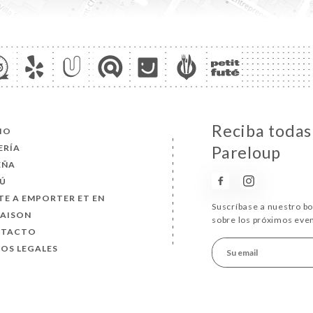
Reciba todas 
CIO
ERÍA
Pareloup
EÑA
Ú
TE A EMPORTER ET EN
Suscríbase a nuestro b
RAISON
sobre los próximos eve
NTACTO
SOS LEGALES