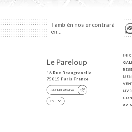
También nos encontrará
en…
INI
Le Pareloup
GAL
RES
16 Rue Beaugrenelle
MEN
75015 Paris France
VEN
+33145780396
LIV
CO
ES
AVI