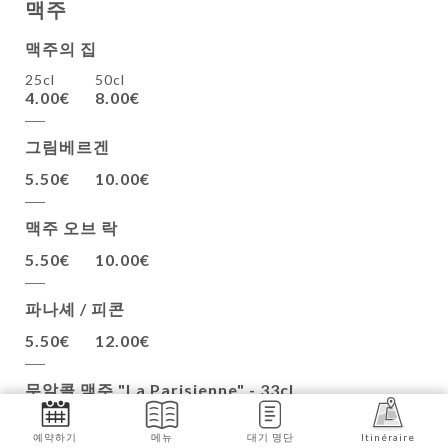
맥주
맥주의 집
25cl
50cl
4.00€
8.00€
그림베르겐
5.50€
10.00€
맥주 오브 락
5.50€
10.00€
파나셰 / 피콘
5.50€
12.00€
무알콜 맥주 "La Parisienne" - 33cl
6.50€
예약하기
메뉴
대기 명단
Itinéraire