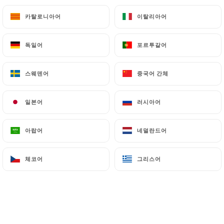
카탈로니아어
카탈로니아어
이탈리아어
이탈리아어
전채 + 메인 코스 + 디저트
34.80€
독일어
독일어
포르투갈어
포르투갈어
스웨덴어
스웨덴어
중국어 간체
중국어 간체
스타터 선택
계란 마요네즈
일본어
일본어
러시아어
러시아어
컨트리 스타일 테린
기름에 튀긴 청어와 감자
아랍어
아랍어
네덜란드어
네덜란드어
꿀을 곁들인 따뜻한 염소 치즈 샐러드
체코어
체코어
그리스어
그리스어
토마토 모짜렐라
선택한 음식
칠판에 적힌 오늘의 메뉴
방목 닭고기 구이와 감자튀김