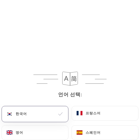
6.50€
치즈 1인분
선택: Laguiole, Roquefort, Saint-Nectaire
9.50€
점심 및 저녁 메뉴
언어 선택:
언어 선택:
월요일부터 토요일까지
프랑스어
프랑스어
한국어
한국어
전채 + 메인 코스 또는 메인 코스 + 디저트
영어
영어
스페인어
스페인어
27.80€