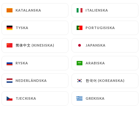
Entrée au choix
KATALANSKA
KATALANSKA
ITALIENSKA
ITALIENSKA
Œufs mayonnaise
Terrine de campagne
TYSKA
TYSKA
PORTUGISISKA
PORTUGISISKA
Harengs pommes à l'huile
简体中文 (KINESISKA)
简体中文 (KINESISKA)
JAPANSKA
JAPANSKA
Salade de chèvre chaud miel
Tomates mozzarella
RYSKA
RYSKA
ARABISKA
ARABISKA
Plat au choix
한국어 (KOREANSKA)
한국어 (KOREANSKA)
NEDERLÄNDSKA
NEDERLÄNDSKA
Plat du jour à l'ardoise
Poulet fermier rôti, frites
TJECKISKA
TJECKISKA
GREKISKA
GREKISKA
Saucisse, aligot
Pâtes aux morilles
Dessert au choix
Crème caramel