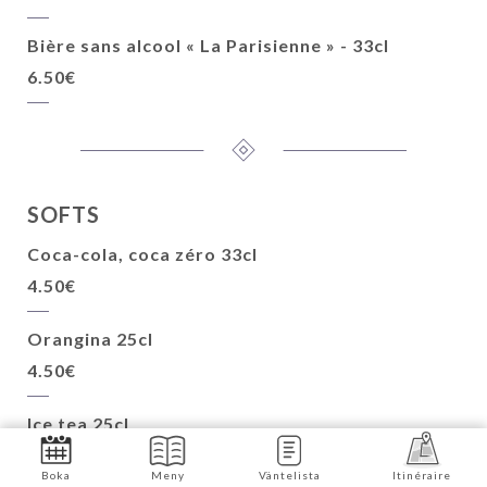
Bière sans alcool « La Parisienne » - 33cl
6.50€
SOFTS
Coca-cola, coca zéro 33cl
4.50€
Orangina 25cl
4.50€
Ice tea 25cl
4.50€
Boka
Meny
Väntelista
Itinéraire