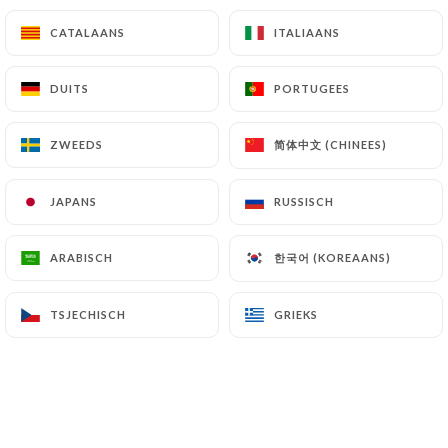
CATALAANS
CATALAANS
ITALIAANS
ITALIAANS
keuze van voorgerecht
Eieren mayonaise
DUITS
DUITS
PORTUGEES
PORTUGEES
Terrine op landelijke wijze
简体中文 (CHINEES)
简体中文 (CHINEES)
ZWEEDS
ZWEEDS
Haring en aardappelen in olie
Warme geitenkaassalade met honing
JAPANS
JAPANS
RUSSISCH
RUSSISCH
Tomaten mozzarella
gerecht naar keuze
한국어 (KOREAANS)
한국어 (KOREAANS)
ARABISCH
ARABISCH
Het gerecht van de dag staat op het
TSJECHISCH
TSJECHISCH
GRIEKS
GRIEKS
krijtbord.
Gebraden scharrelkip, friet
Worst, aligot
Pasta met morieljes