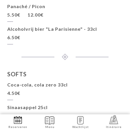
Panaché / Picon
5.50€
12.00€
Alcoholvrij bier "La Parisienne" - 33cl
6.50€
SOFTS
Coca-cola, cola zero 33cl
4.50€
Sinaasappel 25cl
4.50€
Reserveren
Menu
Wachtlijst
Itinéraire
IJsthee 25cl